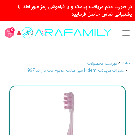
در صورت عدم دریافت پیامک و یا فراموشی رمز عبور لطفا با
پشتیبانی تماس حاصل فرمایید
0
خانه
فهرست محصولات
مسواک هایدنت Hident سی سالت مدیوم قاب دار کد 967