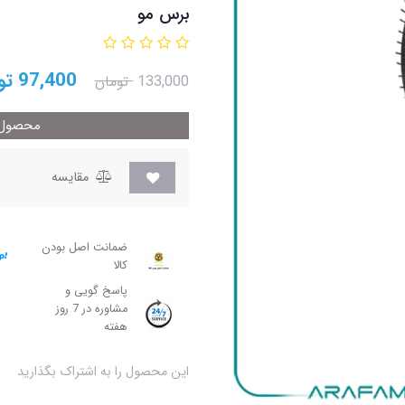
برس مو
97,400
تو
133,000
تومان
محصول م
مقایسه
ضمانت اصل بودن
کالا
پاسخ گویی و
مشاوره در 7 روز
هفته
این محصول را به اشتراک بگذارید