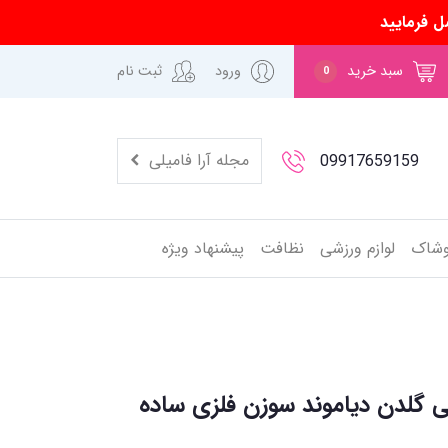
ل فرمایید
سبد خرید
ورود
ثبت نام
0
مجله آرا فامیلی
09917659159
وشاک
لوازم ورزشی
نظافت
پیشنهاد ویژه
 گلدن دیاموند سوزن فلزی ساده