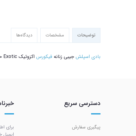
توضیحات
مشخصات
دیدگاه‌ها
بادی اسپلش
جیبی زنانه
فیکورس
اکزوتیک Exotic حجم 60 میلی لیتر را می توانید از
دسترسی سریع
خبرنام
پیگیری سفارش
برای اط
ایمیل خو