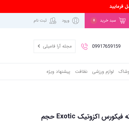
ل فرمایید
سبد خرید
ورود
ثبت نام
0
مجله آرا فامیلی
09917659159
وشاک
لوازم ورزشی
نظافت
پیشنهاد ویژه
بادی اسپلش جیبی زنانه فیکورس اکزوتیک Exotic حجم