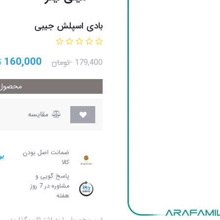
بادی اسپلش جیبی
160,000
ت
179,400
تومان
محصول م
مقایسه
ضمانت اصل بودن
کالا
پاسخ گویی و
مشاوره در 7 روز
هفته