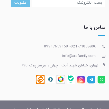
عضویت
تماس با ما
021-71058896- 09917659159
info@arafamily.com
تهران، خیابان شهید آیت ، چهارراه سرسبز پلاک 790