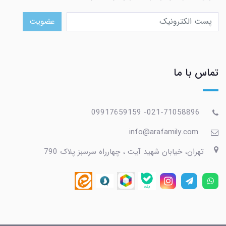
عضویت
تماس با ما
021-71058896- 09917659159
info@arafamily.com
تهران، خیابان شهید آیت ، چهارراه سرسبز پلاک 790