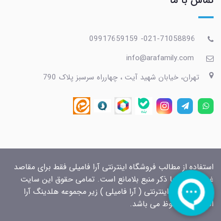
تماس با ما
021-71058896- 09917659159
info@arafamily.com
تهران، خیابان شهید آیت ، چهارراه سرسبز پلاک 790
استفاده از مطالب فروشگاه اینترنتی آرا فامیلی فقط برای مقاصد
غیرتجاری و با ذکر منبع بلامانع است. تمامی حقوق این سایت
برای فروشگاه اینترنتی ( آرا فامیلی ) زیر مجموعه هلدینگ آرا
الکتریک محفوظ می باشد.