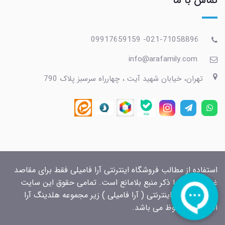
تماس با ما
021-71058896- 09917659159
info@arafamily.com
تهران، خیابان شهید آیت ، چهارراه سرسبز پلاک 790
استفاده از مطالب فروشگاه اینترنتی آرا فامیلی فقط برای مقاصد
غیرتجاری و با ذکر منبع بلامانع است. تمامی حقوق این سایت
برای فروشگاه اینترنتی ( آرا فامیلی ) زیر مجموعه هلدینگ آرا
الکتریک محفوظ می باشد.