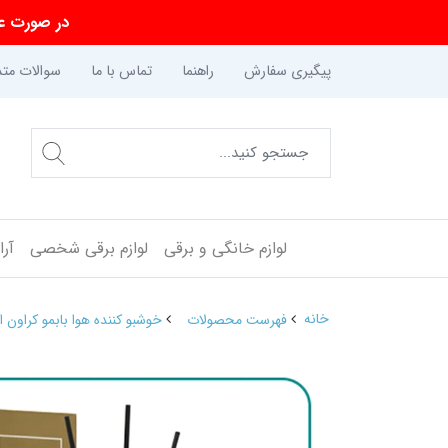
در صورت عد
پیگیری سفارش
راهنما
تماس با ما
سوالات متد
لوازم خانگی و برقی
لوازم برقی شخصی
آر
خانه
فهرست محصولات
خوشبو کننده هوا بابمو کراون استار م