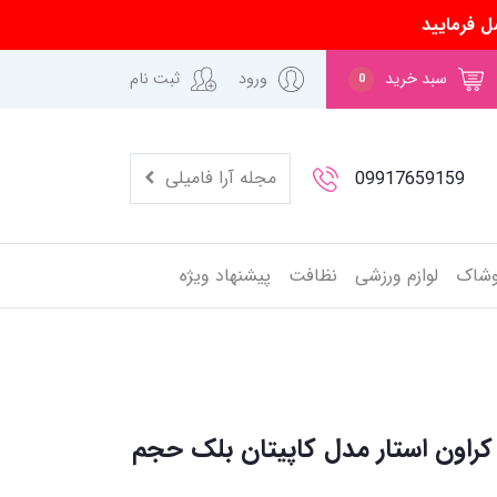
ل فرمایید
سبد خرید
ورود
ثبت نام
0
مجله آرا فامیلی
09917659159
وشاک
لوازم ورزشی
نظافت
پیشنهاد ویژه
 کراون استار مدل کاپیتان بلک حجم