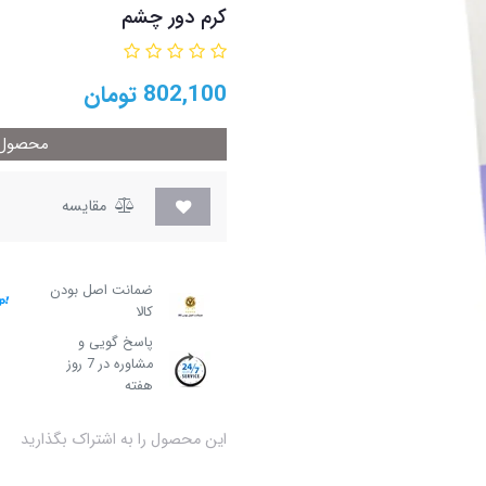
کرم دور چشم
802,100
تومان
محصول م
مقایسه
ضمانت اصل بودن
کالا
پاسخ گویی و
مشاوره در 7 روز
هفته
این محصول را به اشتراک بگذارید