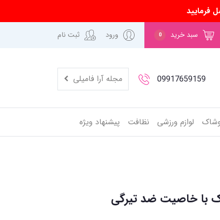
ل فرمایید
سبد خرید
ورود
ثبت نام
0
مجله آرا فامیلی
09917659159
وشاک
لوازم ورزشی
نظافت
پیشنهاد ویژه
ک با خاصیت ضد تیرگی